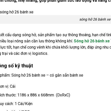
h chóng, nhẹ nhàng, góp phần giảm sức lao động và nâng c
sóng hở 26 bánh xe
kết cấu dạng sóng hở, sản phẩm tạo sự thông thoáng, hạn chế tình
hiều loại nông sản cần lưu thông không khí.
Sóng hở 26 bánh xe
 lực tốt, hạn chế cong vênh khi chứa khối lượng lớn, đáp ứng nhu
g trại và các đơn vị logistics.
ng số kỹ thuật
phẩm: Sóng hở 26 bánh xe – có gắn sẵn bánh xe
ơn vị: Cái
ích thước: 1186 x 886 x 668mm (DxRxC)
uy cách: 1 Cái/Kiện