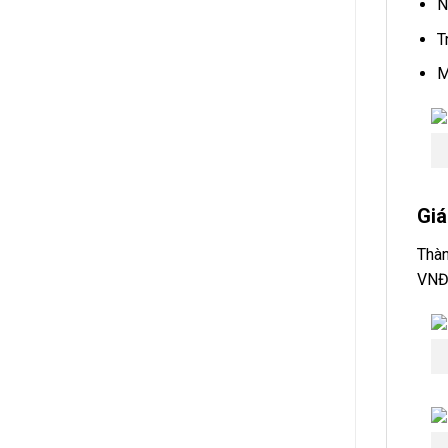
N
T
M
Giá
Thàn
VNĐ 