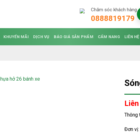
Chăm sóc khách hàng
0888819179
KHUYẾN MÃI
DỊCH VỤ
BÁO GIÁ SẢN PHẨM
CẨM NANG
LIÊN HỆ
Són
Liên
Thông 
Đơn vị: