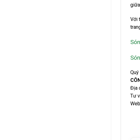
giữa
Với 
tran
Són
Són
Quý 
CÔN
Địa 
Tư v
Webs