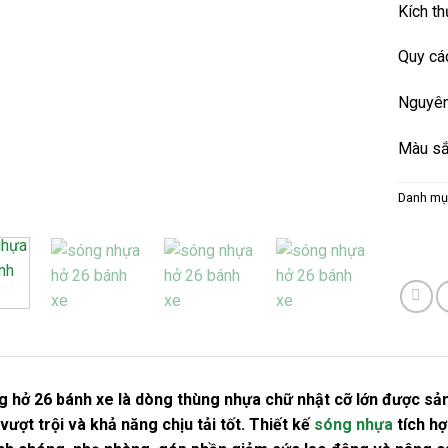
Kích t
Quy các
Nguyên
Màu sắ
Danh mụ
 hở 26 bánh xe là dòng thùng nhựa chữ nhật cỡ lớn được sả
vượt trội và khả năng chịu tải tốt. Thiết kế
sóng nhựa
tích hợ