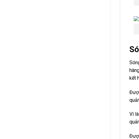
Só
Sóng
hàng
kết 
Được
quản
Vì l
quản
Được