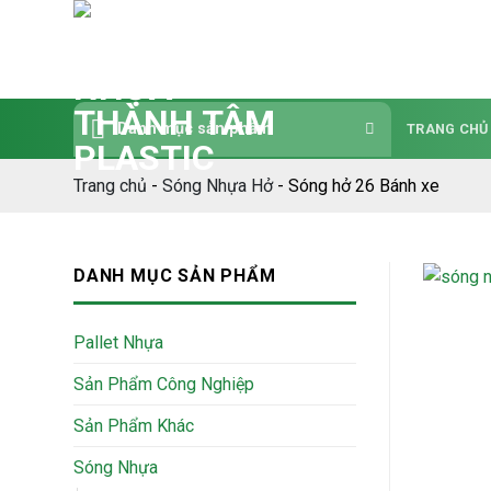
Bỏ
qua
nội
dung
Danh mục sản phẩm
TRANG CHỦ
Trang chủ
-
Sóng Nhựa Hở
-
Sóng hở 26 Bánh xe
DANH MỤC SẢN PHẨM
Pallet Nhựa
Sản Phẩm Công Nghiệp
Sản Phẩm Khác
Sóng Nhựa