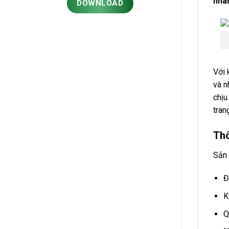
nhan
DOWNLOAD
Với 
và n
chịu
tran
Thô
Sản 
Đ
K
Q