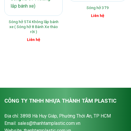
Sóng hở 3T9
Liên hệ
Sóng hở 5T4 Không lắp bánh
xe ( Sóng hở 8 Bánh Xe tháo
rời )
Liên hệ
CÔNG TY TNHH NHỰA THÀNH TÂM PLASTIC
Địa chỉ: 389B Hà Huy Giáp, Phường Thới An, TP HCM
Email: sales@thanhtamplastic.com.vn
Website: thanhtamplastic.com.vn