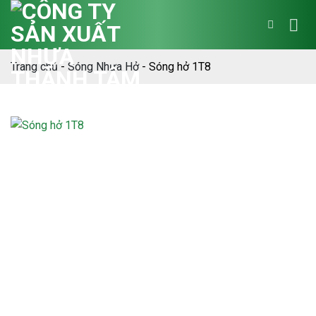
Bỏ
qua
nội
dung
Trang chủ
-
Sóng Nhựa Hở
-
Sóng hở 1T8