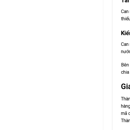
Tái
Can 
thiể
Kiể
Can 
nước
Bên 
chia
Gi
Thàn
hàng
mã c
Thàn