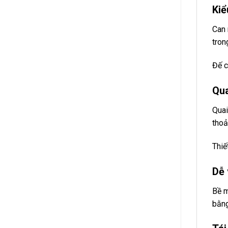
Kiể
Can 
tron
Đế c
Qua
Quai
thoả
Thiế
Dễ 
Bề m
bằng