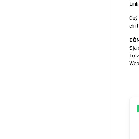
Link
Quý 
chi t
CÔN
Địa 
Tư v
Web