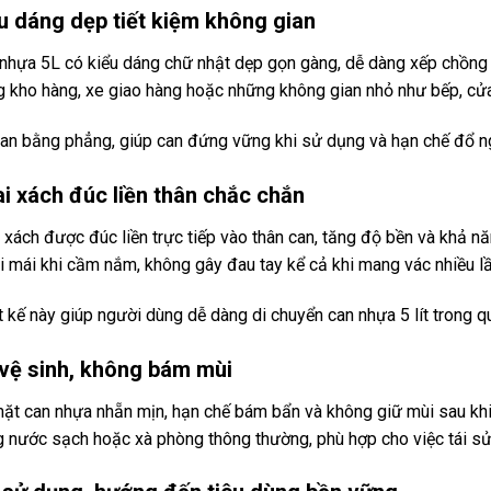
u dáng dẹp tiết kiệm không gian
nhựa 5L có kiểu dáng chữ nhật dẹp gọn gàng, dễ dàng xếp chồng lên
g kho hàng, xe giao hàng hoặc những không gian nhỏ như bếp, cử
an bằng phẳng, giúp can đứng vững khi sử dụng và hạn chế đổ ng
i xách đúc liền thân chắc chắn
 xách được đúc liền trực tiếp vào thân can, tăng độ bền và khả n
i mái khi cầm nắm, không gây đau tay kể cả khi mang vác nhiều lầ
t kế này giúp người dùng dễ dàng di chuyển can nhựa 5 lít trong qu
vệ sinh, không bám mùi
ặt can nhựa nhẵn mịn, hạn chế bám bẩn và không giữ mùi sau khi
 nước sạch hoặc xà phòng thông thường, phù hợp cho việc tái sử