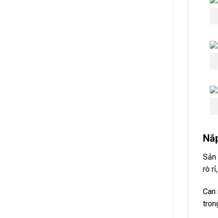
Nắp
Sản 
rò r
Can 
tron