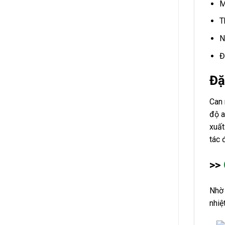
M
T
N
Đ
Đặ
Can 
độ a
xuất
tác 
>>
Nhờ 
nhiệ