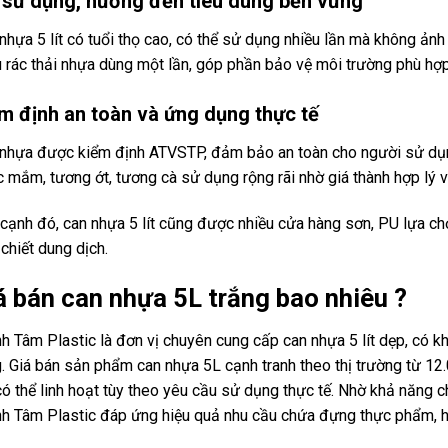
 sử dụng, hướng đến tiêu dùng bền vững
nhựa 5 lít có tuổi thọ cao, có thể sử dụng nhiều lần mà không ản
u rác thải nhựa dùng một lần, góp phần bảo vệ môi trường phù hợp
m định an toàn và ứng dụng thực tế
nhựa được kiểm định ATVSTP, đảm bảo an toàn cho người sử dụ
 mắm, tương ớt, tương cà sử dụng rộng rãi nhờ giá thành hợp lý v
cạnh đó, can nhựa 5 lít cũng được nhiều cửa hàng sơn, PU lựa chọn
 chiết dung dịch.
á bán can nhựa 5L trắng bao nhiêu ?
h Tâm Plastic là đơn vị chuyên cung cấp can nhựa 5 lít dẹp, có 
. Giá bán sản phẩm can nhựa 5L cạnh tranh theo thị trường từ 1
ó thể linh hoạt tùy theo yêu cầu sử dụng thực tế. Nhờ khả năng ch
h Tâm Plastic đáp ứng hiệu quả nhu cầu chứa đựng thực phẩm, h