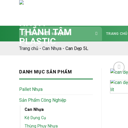
Bỏ
qua
nội
dung
Danh mục sản phẩm
TRANG CHỦ
Trang chủ
-
Can Nhựa
-
Can Dẹp 5L
DANH MỤC SẢN PHẨM
Pallet Nhựa
Sản Phẩm Công Nghiệp
Can Nhựa
Kệ Dụng Cụ
Thùng Phuy Nhựa