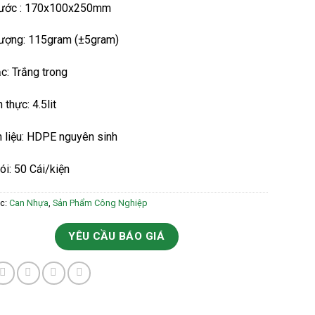
hước : 170x100x250mm
lượng: 115gram (±5gram)
c: Trắng trong
 thực: 4.5lit
 liệu: HDPE nguyên sinh
i: 50 Cái/kiện
c:
Can Nhựa
,
Sản Phẩm Công Nghiệp
YÊU CẦU BÁO GIÁ