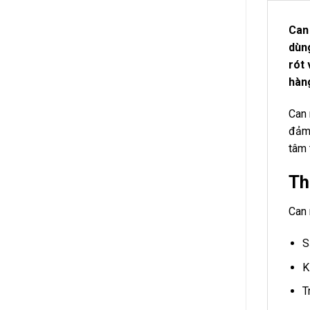
Can
dùng
rót 
hàn
Can 
đảm 
tâm 
Th
Can n
S
K
T