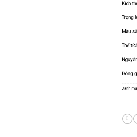
Kích t
Trọng 
Màu sắ
Thể tích
Nguyên
Đóng gó
Danh mụ