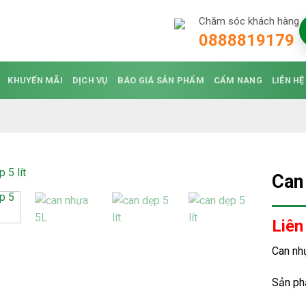
Chăm sóc khách hàng
0888819179
KHUYẾN MÃI
DỊCH VỤ
BÁO GIÁ SẢN PHẨM
CẨM NANG
LIÊN HỆ
Can
Liên
Can nh
Sản ph