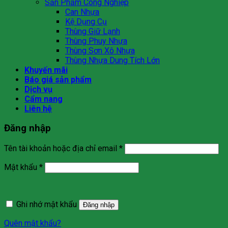
Sản Phẩm Công Nghiệp
Can Nhựa
Kệ Dụng Cụ
Thùng Giữ Lạnh
Thùng Phuy Nhựa
Thùng Sơn Xô Nhựa
Thùng Nhựa Dung Tích Lớn
Khuyến mãi
Báo giá sản phẩm
Dịch vụ
Cẩm nang
Liên hệ
Đăng nhập
Bắt
Tên tài khoản hoặc địa chỉ email
*
buộc
Bắt
Mật khẩu
*
buộc
Ghi nhớ mật khẩu
Đăng nhập
Quên mật khẩu?