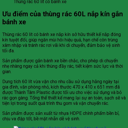
Thùng rác 60 lít có bánh xe
Ưu điểm của thùng rác 60L nắp kín gắn
bánh xe
Thùng rác 60 lít có bánh xe nắp kín sở hữu thiết kế nắp đóng
kín tuyệt đối, giúp ngăn mùi hôi hiệu quả, hạn chế côn trùng
xâm nhập và tránh rác rơi vãi khi di chuyển, đảm bảo vệ sinh
tối đa.
Sản phẩm được gắn bánh xe bền chắc, cho phép di chuyển
nhẹ nhàng ngay cả khi thùng đầy rác, tiết kiệm sức lực và thời
gian.
Dung tích 60 lít vừa vặn cho nhu cầu sử dụng hằng ngày tại
gia đình, văn phòng nhỏ, kích thước 470 x 410 x 651 mm đã
được Thành Tâm Plastic được tối ưu cho việc sử dụng và bỏ
rác gọn gàng. Tổng thể thiết kế mang lại sự an toàn, sạch sẽ và
tiện lợi trong suốt quá trình thu gom và vận chuyển rác.
Sản phẩm được sản xuất từ nhựa HDPE chính phẩm bền bỉ,
chịu va đập tốt, bề mặt nhẵn dễ vệ sinh.