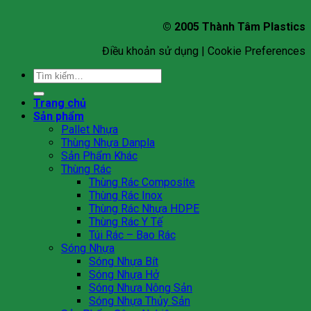
© 2005 Thành Tâm Plastics
Điều khoản sử dụng | Cookie Preferences
Tìm
kiếm:
Trang chủ
Sản phẩm
Pallet Nhựa
Thùng Nhựa Danpla
Sản Phẩm Khác
Thùng Rác
Thùng Rác Composite
Thùng Rác Inox
Thùng Rác Nhựa HDPE
Thùng Rác Y Tế
Túi Rác – Bao Rác
Sóng Nhựa
Sóng Nhựa Bít
Sóng Nhựa Hở
Sóng Nhưa Nông Sản
Sóng Nhựa Thủy Sản