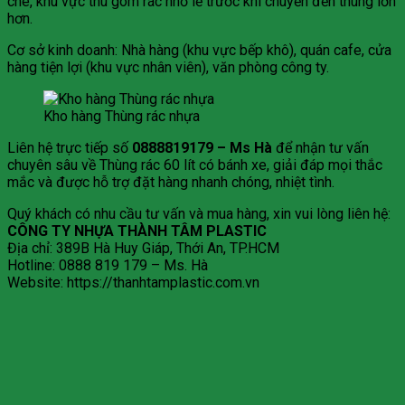
che, khu vực thu gom rác nhỏ lẻ trước khi chuyển đến thùng lớn
hơn.
Cơ sở kinh doanh: Nhà hàng (khu vực bếp khô), quán cafe, cửa
hàng tiện lợi (khu vực nhân viên), văn phòng công ty.
Kho hàng Thùng rác nhựa
Liên hệ trực tiếp số
0888819179 – Ms Hà
để nhận tư vấn
chuyên sâu về Thùng rác 60 lít có bánh xe, giải đáp mọi thắc
mắc và được hỗ trợ đặt hàng nhanh chóng, nhiệt tình.
Quý khách có nhu cầu tư vấn và mua hàng, xin vui lòng liên hệ:
CÔNG TY NHỰA THÀNH TÂM PLASTIC
Địa chỉ: 389B Hà Huy Giáp, Thới An, TP.HCM
Hotline: 0888 819 179 – Ms. Hà
Website: https://thanhtamplastic.com.vn