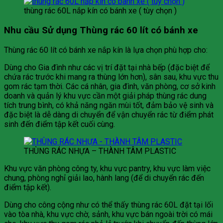
thùng rác 60L nắp kín có bánh xe ( tùy chọn )
Nhu cầu Sử dụng Thùng rác 60 lít có bánh xe
Thùng rác 60 lít có bánh xe nắp kín là lựa chọn phù hợp cho:
Dùng cho Gia đình như các vị trí đặt tại nhà bếp (đặc biệt để
chứa rác trước khi mang ra thùng lớn hơn), sân sau, khu vực thu
gom rác tạm thời. Các cá nhân, gia đình, văn phòng, cơ sở kinh
doanh và quản lý khu vực cần một giải pháp thùng rác dung
tích trung bình, có khả năng ngăn mùi tốt, đảm bảo vệ sinh và
đặc biệt là dễ dàng di chuyển để vận chuyển rác từ điểm phát
sinh đến điểm tập kết cuối cùng.
THÙNG RÁC NHỰA – THÀNH TÂM PLASTIC
Khu vực văn phòng công ty, khu vực pantry, khu vực làm việc
chung, phòng nghỉ giải lao, hành lang (để di chuyển rác đến
điểm tập kết).
Dùng cho công cộng như có thể thấy thùng rác 60L đặt tại lối
vào tòa nhà, khu vực chờ, sảnh, khu vực bán ngoài trời có mái