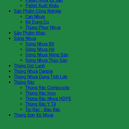
Pallet nhựa lót sàn
Pallet Xuất Khẩu
Sản Phẩm Công Nghiệp
Can Nhựa
Kệ Dụng Cụ
Thùng Phuy Nhựa
Sản Phẩm Khác
Sóng Nhựa
Sóng Nhựa Bít
Sóng Nhựa Hở
Sóng Nhưa Nông Sản
Sóng Nhựa Thủy Sản
Thùng Giữ Lạnh
Thùng Nhựa Danpla
Thùng Nhựa Dung Tích Lớn
Thùng Rác
Thùng Rác Composite
Thùng Rác Inox
Thùng Rác Nhựa HDPE
Thùng Rác Y Tế
Túi Rác - Bao Rác
Thùng Sơn Xô Nhựa