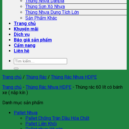
Thùng Nhựa Danpla
Thùng Sơn Xô Nhựa
Thùng Nhựa Dung Tích Lớn
Sản Phẩm Khác
Trang chủ
Khuyến mãi
Dịch vụ
Báo giá sản phẩm
Cẩm nang
Liên hệ
Tìm
kiếm:
Trang chủ
/
Thùng Rác
/
Thùng Rác Nhựa HDPE
Trang chủ
-
Thùng Rác Nhựa HDPE
-
Thùng rác 60 lít có bánh
xe ( nắp kín )
Danh mục sản phẩm
Pallet Nhựa
Pallet Chống Tràn Dầu Hóa Chất
Pallet Liền Khối