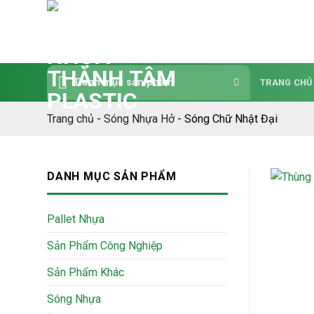
Bỏ
qua
nội
dung
Danh mục sản phẩm
TRANG CHỦ
Trang chủ
-
Sóng Nhựa Hở
-
Sóng Chữ Nhật Đại
DANH MỤC SẢN PHẨM
Pallet Nhựa
Sản Phẩm Công Nghiệp
Sản Phẩm Khác
Sóng Nhựa