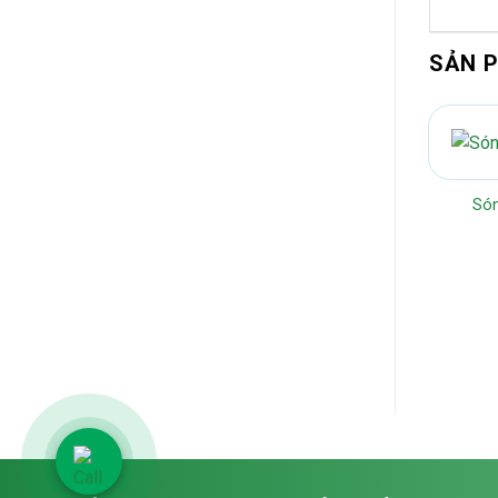
SẢN 
Só