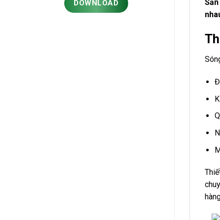
Sản 
DOWNLOAD
nha
Th
Sóng
Đ
K
Q
N
M
Thiế
chuy
hàng