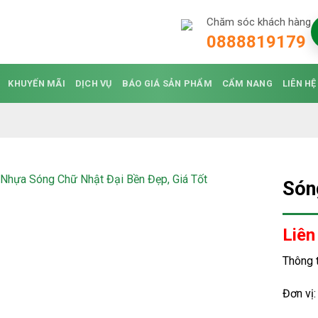
Chăm sóc khách hàng
0888819179
KHUYẾN MÃI
DỊCH VỤ
BÁO GIÁ SẢN PHẨM
CẨM NANG
LIÊN HỆ
Són
Liên
Thông 
Đơn vị: