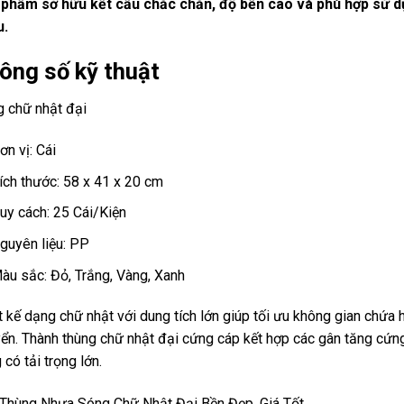
phẩm sở hữu kết cấu chắc chắn, độ bền cao và phù hợp sử d
u.
ông số kỹ thuật
 chữ nhật đại
ơn vị: Cái
ích thước: 58 x 41 x 20 cm
uy cách: 25 Cái/Kiện
guyên liệu: PP
àu sắc: Đỏ, Trắng, Vàng, Xanh
t kế dạng chữ nhật với dung tích lớn giúp tối ưu không gian chứa 
ển. Thành thùng chữ nhật đại cứng cáp kết hợp các gân tăng cứn
 có tải trọng lớn.